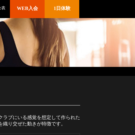
金表
WEB入会
1日体験
ウェブサイト
クラブにいる感覚を想定して作られた
を織り交ぜた動きが特徴です。