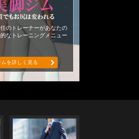
美尻美脚ジムどんな体系・体質でも
専任のトレーナーがあなたの
率的なトレーニングメニュー
。
ジムを詳しく見る