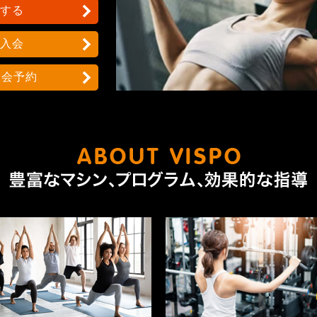
する
入会
入会予約