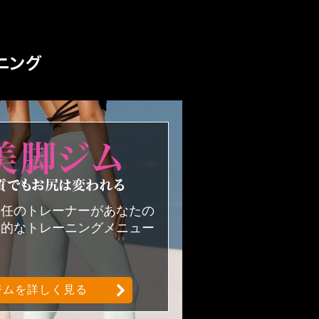
なりたい自分になるための専用パ
美尻美脚ジムどんな体系・体質でも
専任のトレーナーがあなたの
率的なトレーニングメニュー
。
ジムを詳しく見る