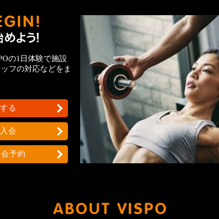
ヴィスポではじめよう！
POの1日体験で施設
タッフの対応などをま
する
入会
入会予約