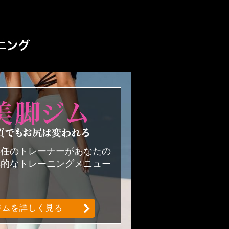
なりたい自分になるための専用パ
美尻美脚ジムどんな体系・体質でも
専任のトレーナーがあなたの
率的なトレーニングメニュー
。
ジムを詳しく見る