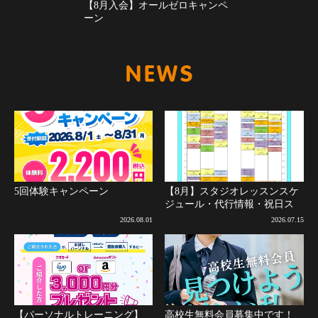
【8月入会】オールゼロキャンペ
ーン
新着情報
5回体験キャンペーン
【8月】スタジオレッスンスケ
ジュール・代行情報・祝日ス
ケジュールについて(8月2日更
2026.08.01
2026.07.15
新)
【パーソナルトレーニング】
高校生無料会員募集中です！