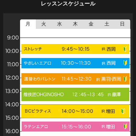
レッスンスケジュール
月
火
水
木
金
土
日